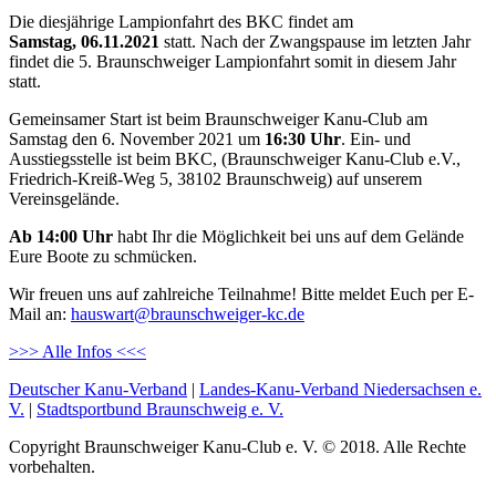
Die diesjährige Lampionfahrt des BKC findet am
Samstag, 06.11.2021
statt. Nach der Zwangspause im letzten Jahr
findet die 5. Braunschweiger Lampionfahrt somit in diesem Jahr
statt.
Gemeinsamer Start ist beim Braunschweiger Kanu-Club am
Samstag den 6. November 2021 um
16:30 Uhr
. Ein- und
Ausstiegsstelle ist beim BKC, (Braunschweiger Kanu-Club e.V.,
Friedrich-Kreiß-Weg 5, 38102 Braunschweig) auf unserem
Vereinsgelände.
Ab 14:00 Uhr
habt Ihr die Möglichkeit bei uns auf dem Gelände
Eure Boote zu schmücken.
Wir freuen uns auf zahlreiche Teilnahme! Bitte meldet Euch per E-
Mail an:
hauswart@braunschweiger-kc.de
>>> Alle Infos <<<
Deutscher Kanu-Verband
|
Landes-Kanu-Verband Niedersachsen e.
V.
|
Stadtsportbund Braunschweig e. V.
Copyright Braunschweiger Kanu-Club e. V. © 2018. Alle Rechte
vorbehalten.